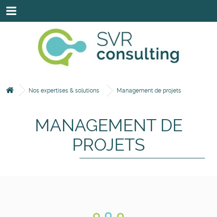
HOME
SAVOIR-FAIRE
NOS INTERVENANTS
NOS EXPERTISES & SOLUTIONS
Nos expertises & solutions
Management de projets
NOS CLIENTS & PARTENAIRES
MANAGEMENT DE
CONTACTEZ-NOUS VIA LE FORMULAIRE.
PROJETS