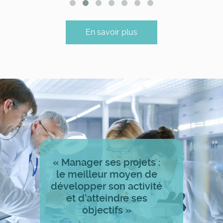
En savoir plus
« Manager ses projets :
le meilleur moyen de
développer son activité
et d’atteindre ses
objectifs »