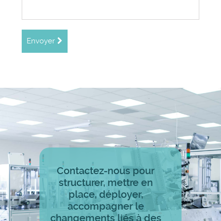
Envoyer
Contactez-nous pour
structurer, mettre en
place, déployer,
accompagner le
changements liés à des