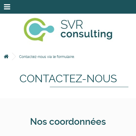
HOME
SAVOIR-FAIRE
NOS INTERVENANTS
NOS EXPERTISES & SOLUTIONS
Contactez-nous via le formulaire.
NOS CLIENTS & PARTENAIRES
CONTACTEZ-NOUS
CONTACTEZ-NOUS VIA LE FORMULAIRE.
Nos coordonnées