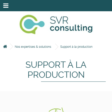
HOME
SAVOIR-FAIRE
NOS INTERVENANTS
NOS EXPERTISES & SOLUTIONS
Nos expertises & solutions
Support à la production
NOS CLIENTS & PARTENAIRES
SUPPORT À LA
CONTACTEZ-NOUS VIA LE FORMULAIRE.
PRODUCTION