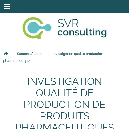
HOME
SAVOIR-FAIRE
NOS INTERVENANTS
NOS EXPERTISES & SOLUTIONS
Success Stories
Investigation qualité production
pharmaceutique
NOS CLIENTS & PARTENAIRES
CONTACTEZ-NOUS VIA LE FORMULAIRE.
INVESTIGATION
QUALITÉ DE
PRODUCTION DE
PRODUITS
PHARMACEUTIQUES