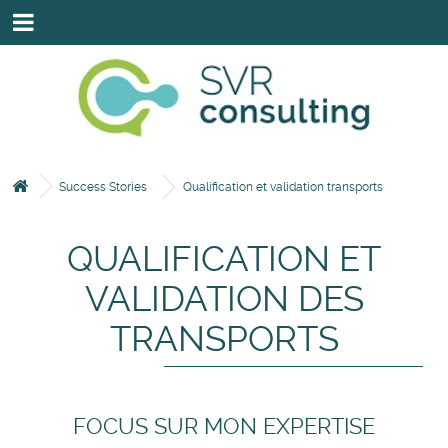
HOME
SAVOIR-FAIRE
NOS INTERVENANTS
NOS EXPERTISES & SOLUTIONS
Success Stories
Qualification et validation transports
NOS CLIENTS & PARTENAIRES
QUALIFICATION ET
CONTACTEZ-NOUS VIA LE FORMULAIRE.
VALIDATION DES
TRANSPORTS
FOCUS SUR MON EXPERTISE